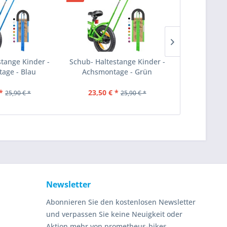
stange Kinder -
Schub- Haltestange Kinder -
Schub- Halt
age - Blau
Achsmontage - Grün
Achsmont
*
23,50 € *
23,50 €
25,90 € *
25,90 € *
Newsletter
Abonnieren Sie den kostenlosen Newsletter
und verpassen Sie keine Neuigkeit oder
Aktion mehr von prometheus-bikes.