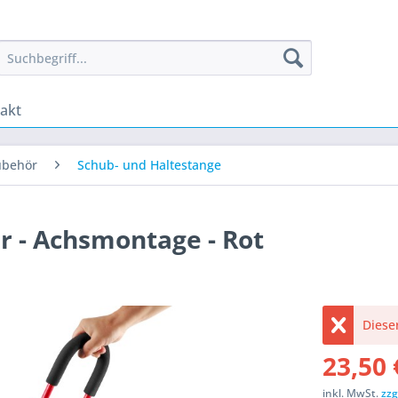
akt
ubehör
Schub- und Haltestange
r - Achsmontage - Rot
Dieser
23,50 
inkl. MwSt.
zzg