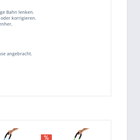
ige Bahn lenken.
oder korrigieren.
enher,
hse angebracht.