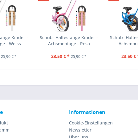
ange Kinder -
Schub- Haltestange Kinder -
Schub- Halte
ge - Weiss
Achsmontage - Rosa
Achsmont
23,50 € *
23,50 € 
25,90 € *
25,90 € *
ce
Informationen
dukt
Cookie-Einstellungen
ramm
Newsletter
Über uns