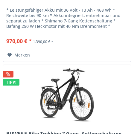
* Leistungsfähiger Akku mit 36 Volt - 13 Ah - 468 Wh *
Reichweite bis 90 km * Akku integriert, entnehmbar und
separat zu laden * Shimano 7-Gang Kettenschaltung *
Bafang 250 W Heckmotor mit 40 Nm Drehmoment *
Rahmenhöhe: 465 MM * Gewicht:...
970,00 € *
1.390,00 € *
Merken
TIPP!
BUWEE E-Bike Trekking 7 Gang, Kettenschaltung,...