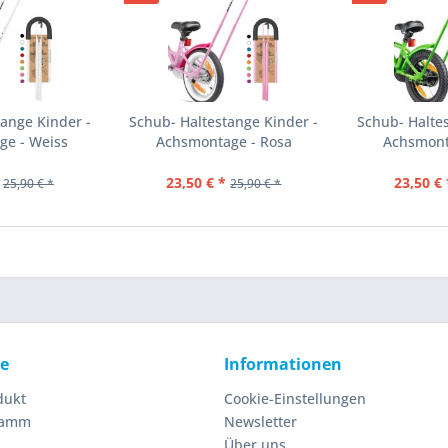
ange Kinder -
Schub- Haltestange Kinder -
Schub- Halte
ge - Weiss
Achsmontage - Rosa
Achsmont
23,50 € *
23,50 € 
25,90 € *
25,90 € *
ce
Informationen
dukt
Cookie-Einstellungen
ramm
Newsletter
Über uns