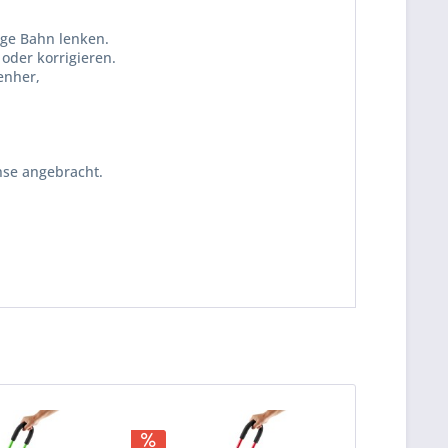
ige Bahn lenken.
oder korrigieren.
enher,
hse angebracht.