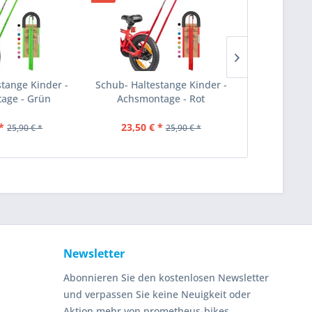
stange Kinder -
Schub- Haltestange Kinder -
Schub- Halt
age - Grün
Achsmontage - Rot
Achsmont
*
23,50 € *
23,50 €
25,90 € *
25,90 € *
Newsletter
Abonnieren Sie den kostenlosen Newsletter
und verpassen Sie keine Neuigkeit oder
Aktion mehr von prometheus-bikes.