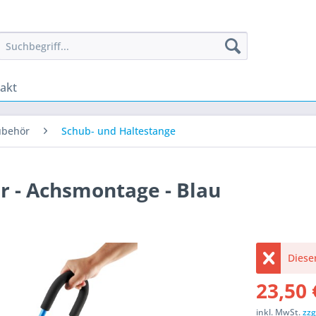
akt
ubehör
Schub- und Haltestange
r - Achsmontage - Blau
Dieser
23,50 
inkl. MwSt.
zzg