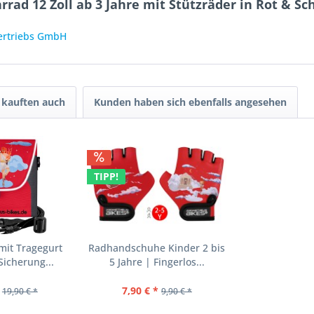
rad 12 Zoll ab 3 Jahre mit Stützräder in Rot & Sc
Vertriebs GmbH
kauften auch
Kunden haben sich ebenfalls angesehen
TIPP!
mit Tragegurt
Radhandschuhe Kinder 2 bis
icherung...
5 Jahre | Fingerlos...
7,90 € *
19,90 € *
9,90 € *