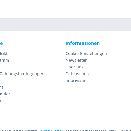
ce
Informationen
dukt
Cookie-Einstellungen
ramm
Newsletter
Über uns
 Zahlungsbedingungen
Datenschutz
Impressum
ht
mular
n
zl. Mehrwertsteuer zzgl.
Versandkosten
und ggf. Nachnahmegebühren, wenn ni