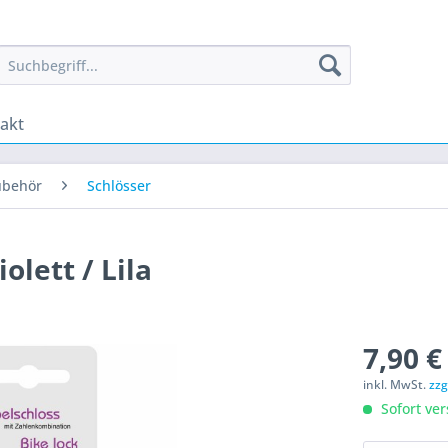
akt
ubehör
Schlösser
olett / Lila
7,90 €
inkl. MwSt.
zzg
Sofort ver