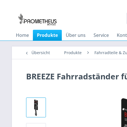
Home
Produkte
Über uns
Service
Kont
Übersicht
Produkte
Fahrradteile & Z
BREEZE Fahrradständer f