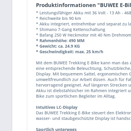
Produktinformationen "BUWEE E-Bik
* Leistungsfähiger Akku mit 36 Volt - 13 Ah - 46
* Reichweite bis 90 km
* Akku integriert, entnehmbar und separat zu l
* Shimano 7-Gang Kettenschaltung
* Bafang 250 W Heckmotor mit 40 Nm Drehmom
* Rahmenhöhe: 490 MM
* Gewicht: ca. 24.9 KG
* Geschwindigkeit: max. 25 km/h
Mit dem BUWEE Trekking E-Bike kann man das Au
eine entsprechende Beleuchtung, Schutzbleche
Display. Mit bequemem Sattel, ergonomischen Gr
umweltfreundlich zur Arbeit düsen. Auch für Fa
hervorragend geeignet. Auf längeren Strecken 
Akku ist diebstahlsicher im Rahmen integrier
Bike zum sportlichen Begleiter im Alltag.
Intuitives LC-Display
Das BUWEE Trekking E-Bike steuert den Elektrom
wasser- und staubgeschützte Display ist hands
Sportlich unterwegs