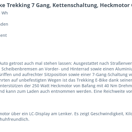
e Trekking 7 Gang, Kettenschaltung, Heckmotor
8 Wh
aden
ent
to getrost auch mal stehen lassen: Ausgestattet nach Straßenver
, Scheibenbremsen an Vorder- und Hinterrad sowie einen Alumini
iffen und aufrechter Sitzposition sowie einer 7-Gang-Schaltung 
hrten auf unbefestigten Wegen ist das Trekking E-Bike dank seiner
unterstützen der 250 Watt Heckmotor von Bafang mit 40 Nm Drehm
t und kann zum Laden auch entnommen werden. Eine Reichweite vo
otor über ein LC-Display am Lenker. Es zeigt Geschwindigkeit, Ki
chuhfreundlich.