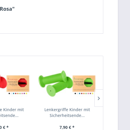
 Rosa"
fe Kinder mit
Lenkergriffe Kinder mit
Lenkergri
itsende...
Sicherheitsende...
Sicherh
0 € *
7,90 € *
7,