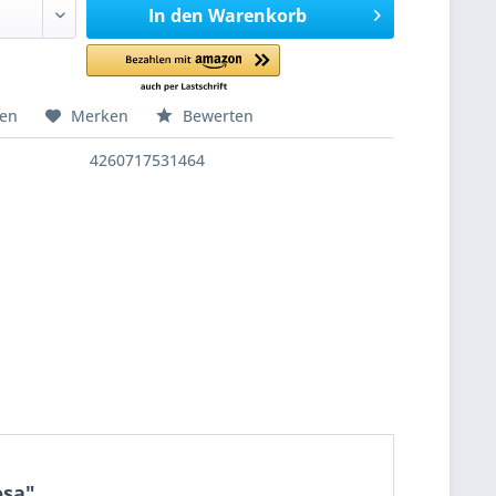
In den
Warenkorb
hen
Merken
Bewerten
4260717531464
osa"